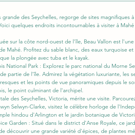
us grande des Seychelles, regorge de sites magnifiques à
Voici quelques endroits incontournables à visiter à Mahé 
tuée sur la côte nord-ouest de l'île, Beau Vallon est l'une
de Mahé. Profitez du sable blanc, des eaux turquoise et 
 que la plongée avec tuba et le kayak.
s National Park : Explorez le parc national du Morne Sey
e partie de l'île. Admirez la végétation luxuriante, les s
resques et les points de vue panoramiques depuis le s
s, le point culminant de l'archipel.
itale des Seychelles, Victoria, mérite une visite. Parcour
lwyn Selwyn-Clarke, visitez le célèbre horloge de l'Inde
ple hindou d'Arlington et le jardin botanique de Victori
ice Garden : Situé dans le district d'Anse Royale, ce jar
e découvrir une grande variété d'épices, de plantes méd