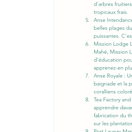
d'arbres fruitier
tropicaux frais.
Anse Intendance 
belles plages d
puissantes. C'es
Mission Lodge L
Mahé, Mission Lo
d'éducation pour
apprenez-en plus
Anse Royale : Un
baignade et la p
coralliens color
Tea Factory and
apprendre davan
fabrication du t
sur les plantatio
Port Launay Mari