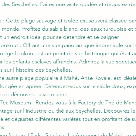
s des Seychelles. Faites une visite guidée et dégustez des
: Cette plage sauvage et isolée est souvent classée par
u monde. Profitez du sable blanc, des eaux turquoise et
t un endroit idéal pour se détendre et se baigner.
ookout : Offrant une vue panoramique imprenable sur l
dge Lookout est un point de vue historique qui était aut
 les enfants esclaves affranchis. Admirez la vue spectacu
 sur l'histoire des Seychelles.
e autre plage populaire à Mahé, Anse Royale, est idéale
longée en apnée. Détendez-vous sur le sable doux, explo
és et découvrez la vie marine.
 Tea Museum : Rendez-vous à la Factory de Thé de Mah
tage sur l'industrie du thé aux Seychelles. Découvrez l
hé et dégustez différentes variétés tout en profitant de 
ns.
ne National Park : Situé sur la côte ouest de Mahé, ce p