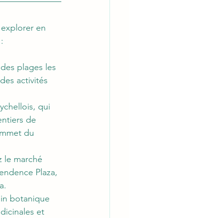
 explorer en 
:
 des plages les 
des activités 
chellois, qui 
entiers de 
ommet du 
ez le marché 
pendence Plaza, 
a.
din botanique 
icinales et 