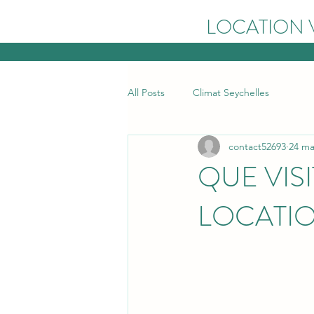
LOCATION 
All Posts
Climat Seychelles
contact52693
24 ma
QUE VIS
LOCATI