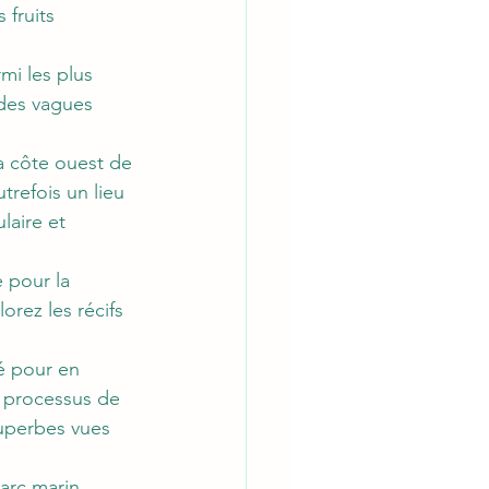
 fruits 
mi les plus 
 des vagues 
a côte ouest de 
refois un lieu 
laire et 
 pour la 
rez les récifs 
é pour en 
e processus de 
superbes vues 
arc marin 