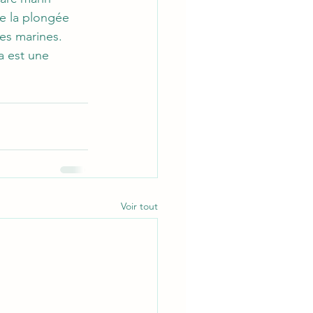
e la plongée 
ces marines.
a est une 
Voir tout